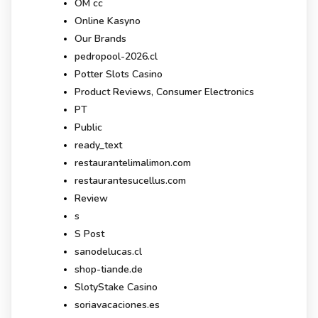
OM cc
Online Kasyno
Our Brands
pedropool-2026.cl
Potter Slots Casino
Product Reviews, Consumer Electronics
PT
Public
ready_text
restaurantelimalimon.com
restaurantesucellus.com
Review
s
S Post
sanodelucas.cl
shop-tiande.de
SlotyStake Casino
soriavacaciones.es