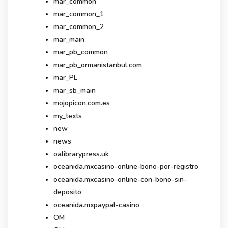
mar_common
mar_common_1
mar_common_2
mar_main
mar_pb_common
mar_pb_ormanistanbul.com
mar_PL
mar_sb_main
mojopicon.com.es
my_texts
new
news
oalibrarypress.uk
oceanida.mxcasino-online-bono-por-registro
oceanida.mxcasino-online-con-bono-sin-
deposito
oceanida.mxpaypal-casino
OM