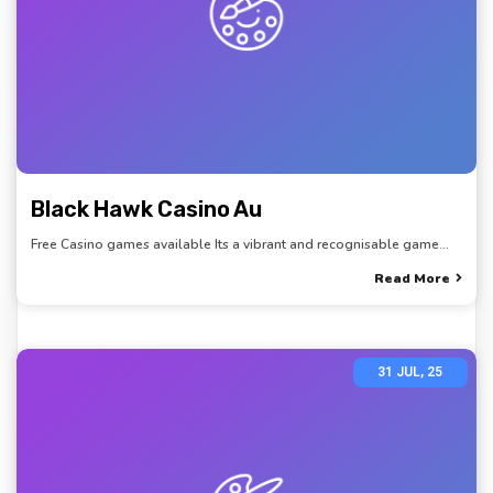
Black Hawk Casino Au
Free Casino games available Its a vibrant and recognisable game…
Read More
31
JUL, 25