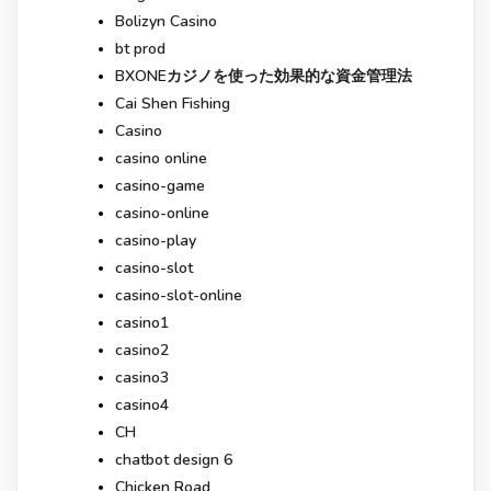
Bolizyn Casino
bt prod
BXONEカジノを使った効果的な資金管理法
Cai Shen Fishing
Casino
casino online
casino-game
casino-online
casino-play
casino-slot
casino-slot-online
casino1
casino2
casino3
casino4
CH
chatbot design 6
Chicken Road