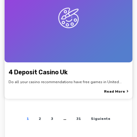
4 Deposit Casino Uk
Do all your casino recommendations have free games in United…
Read More
1
2
3
…
31
Siguiente