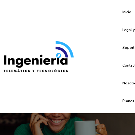
Inicio
Legal y
Soport
Contac
Nosotr
Planes 