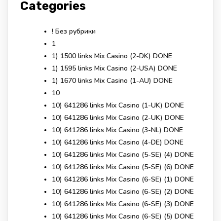
Categories
! Без рубрики
1
1) 1500 links Mix Casino (2-DK) DONE
1) 1595 links Mix Casino (2-USA) DONE
1) 1670 links Mix Casino (1-AU) DONE
10
10) 641286 links Mix Casino (1-UK) DONE
10) 641286 links Mix Casino (2-UK) DONE
10) 641286 links Mix Casino (3-NL) DONE
10) 641286 links Mix Casino (4-DE) DONE
10) 641286 links Mix Casino (5-SE) (4) DONE
10) 641286 links Mix Casino (5-SE) (6) DONE
10) 641286 links Mix Casino (6-SE) (1) DONE
10) 641286 links Mix Casino (6-SE) (2) DONE
10) 641286 links Mix Casino (6-SE) (3) DONE
10) 641286 links Mix Casino (6-SE) (5) DONE