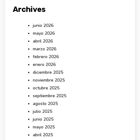
Archives
junio 2026
mayo 2026
abril 2026
marzo 2026
febrero 2026
enero 2026
diciembre 2025
noviembre 2025
octubre 2025
septiembre 2025
agosto 2025
julio 2025
junio 2025
mayo 2025
abril 2025