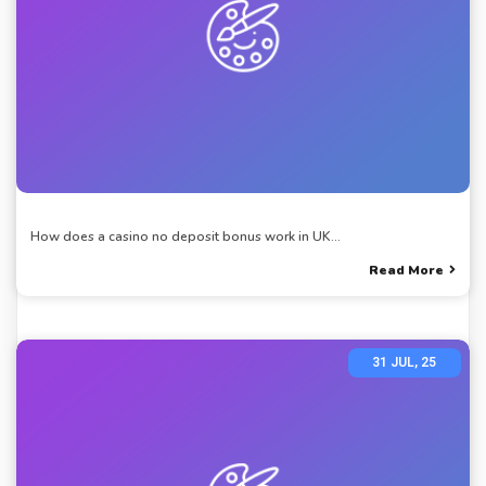
How does a casino no deposit bonus work in UK…
Read More
31
JUL, 25