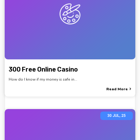
300 Free Online Casino
How do I know if my money is safe in…
Read More
30
JUL, 25