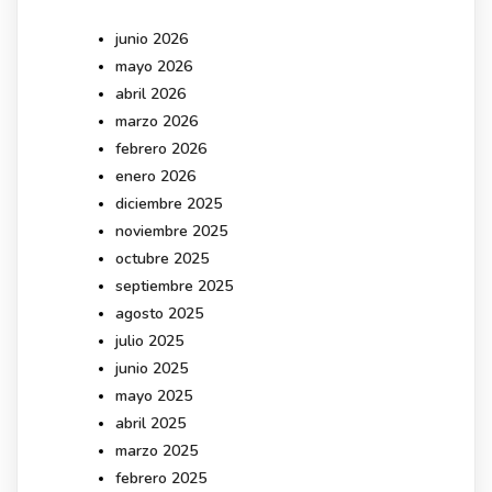
junio 2026
mayo 2026
abril 2026
marzo 2026
febrero 2026
enero 2026
diciembre 2025
noviembre 2025
octubre 2025
septiembre 2025
agosto 2025
julio 2025
junio 2025
mayo 2025
abril 2025
marzo 2025
febrero 2025