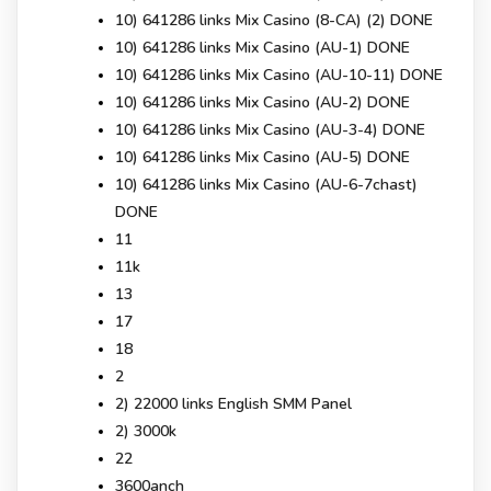
10) 641286 links Mix Casino (8-CA) (2) DONE
10) 641286 links Mix Casino (AU-1) DONE
10) 641286 links Mix Casino (AU-10-11) DONE
10) 641286 links Mix Casino (AU-2) DONE
10) 641286 links Mix Casino (AU-3-4) DONE
10) 641286 links Mix Casino (AU-5) DONE
10) 641286 links Mix Casino (AU-6-7chast)
DONE
11
11k
13
17
18
2
2) 22000 links English SMM Panel
2) 3000k
22
3600anch