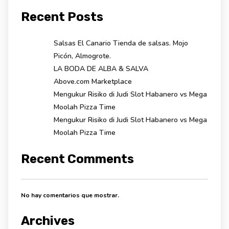
Recent Posts
Salsas El Canario Tienda de salsas. Mojo
Picón, Almogrote.
LA BODA DE ALBA & SALVA
Above.com Marketplace
Mengukur Risiko di Judi Slot Habanero vs Mega
Moolah Pizza Time
Mengukur Risiko di Judi Slot Habanero vs Mega
Moolah Pizza Time
Recent Comments
No hay comentarios que mostrar.
Archives