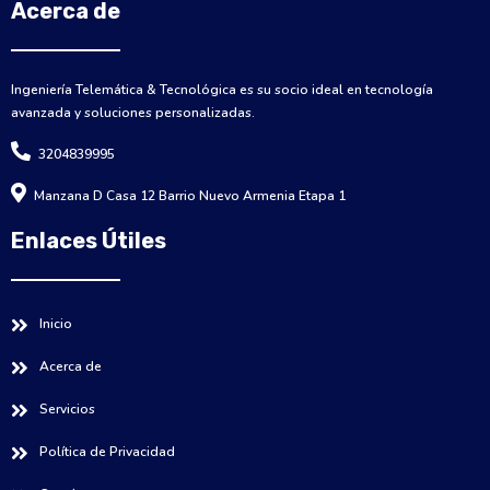
Acerca de
Ingeniería Telemática & Tecnológica es su socio ideal en tecnología
avanzada y soluciones personalizadas.
3204839995
Manzana D Casa 12 Barrio Nuevo Armenia Etapa 1
Enlaces Útiles
Inicio
Acerca de
Servicios
Política de Privacidad