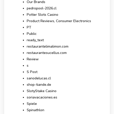
Our Brands
pedropool-2026.cl
Potter Slots Casino
Product Reviews, Consumer Electronics
PT
Public
ready_text
restaurantelimalimon.com
restaurantesucellus.com
Review
s
S Post
sanodelucas.cl
shop-tiande.de
SlotyStake Casino
soriavacaciones.es
Spiele
Spinathlon