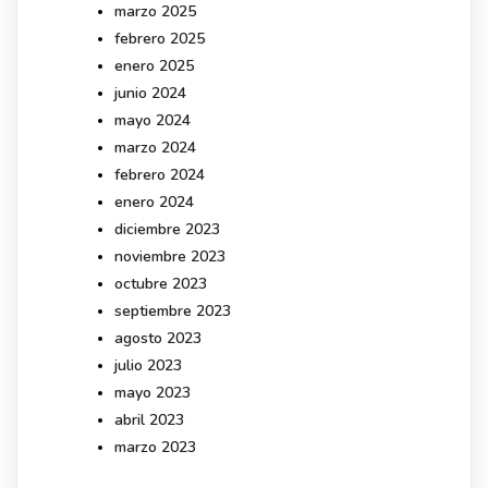
marzo 2025
febrero 2025
enero 2025
junio 2024
mayo 2024
marzo 2024
febrero 2024
enero 2024
diciembre 2023
noviembre 2023
octubre 2023
septiembre 2023
agosto 2023
julio 2023
mayo 2023
abril 2023
marzo 2023