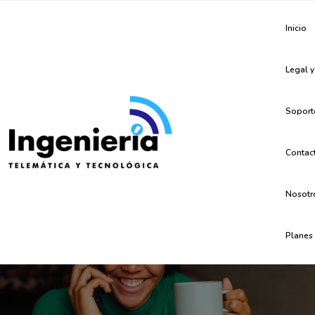
Inicio
Legal y
Soport
Contac
Nosotr
Planes 