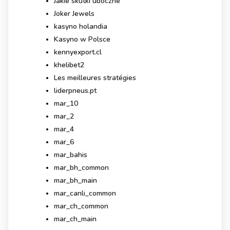
Jakie skutki uboczne
Joker Jewels
kasyno holandia
Kasyno w Polsce
kennyexport.cl
khelibet2
Les meilleures stratégies
liderpneus.pt
mar_10
mar_2
mar_4
mar_6
mar_bahis
mar_bh_common
mar_bh_main
mar_canli_common
mar_ch_common
mar_ch_main