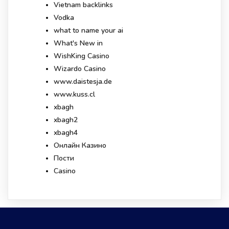
Vietnam backlinks
Vodka
what to name your ai
What's New in
WishKing Casino
Wizardo Casino
www.daistesja.de
www.kuss.cl
xbagh
xbagh2
xbagh4
Онлайн Казино
Пости
Сasino