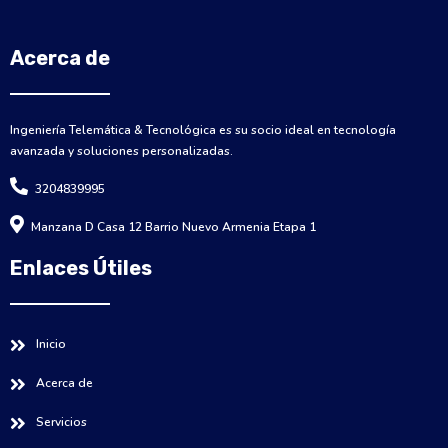
Acerca de
Ingeniería Telemática & Tecnológica es su socio ideal en tecnología
avanzada y soluciones personalizadas.
3204839995
Manzana D Casa 12 Barrio Nuevo Armenia Etapa 1
Enlaces Útiles
Inicio
Acerca de
Servicios