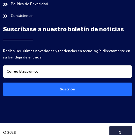
Política de Privacidad
Contáctenos
Suscríbase a nuestro boletín de noticias
Reciba las últimas novedades y tendencias en tecnología directamente en
su bandeja de entrada.
Suscribir
© 2026