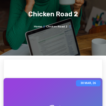
Chicken Road 2
Home
∣
Chicken Road 2
∣
30
MAR, 26