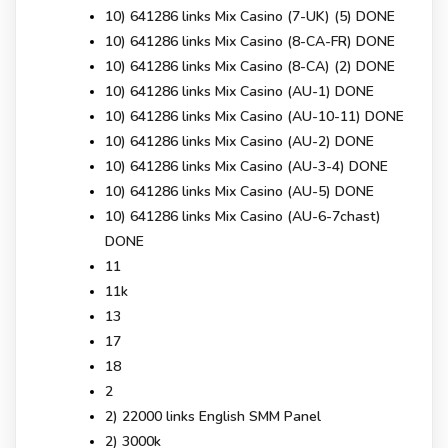
10) 641286 links Mix Casino (7-UK) (5) DONE
10) 641286 links Mix Casino (8-CA-FR) DONE
10) 641286 links Mix Casino (8-CA) (2) DONE
10) 641286 links Mix Casino (AU-1) DONE
10) 641286 links Mix Casino (AU-10-11) DONE
10) 641286 links Mix Casino (AU-2) DONE
10) 641286 links Mix Casino (AU-3-4) DONE
10) 641286 links Mix Casino (AU-5) DONE
10) 641286 links Mix Casino (AU-6-7chast)
DONE
11
11k
13
17
18
2
2) 22000 links English SMM Panel
2) 3000k