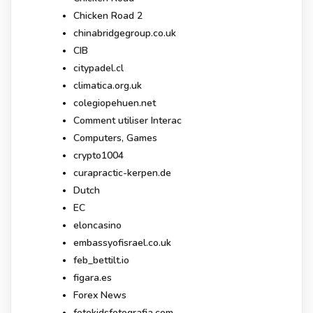
Chicken Road 2
chinabridgegroup.co.uk
CIB
citypadel.cl
climatica.org.uk
colegiopehuen.net
Comment utiliser Interac
Computers, Games
crypto1004
curapractic-kerpen.de
Dutch
EC
eloncasino
embassyofisrael.co.uk
feb_bettilt.io
figara.es
Forex News
fotokidsfotografia.com