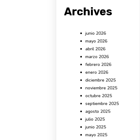
Archives
junio 2026
mayo 2026
abril 2026
marzo 2026
febrero 2026
enero 2026
diciembre 2025
noviembre 2025
octubre 2025
septiembre 2025
agosto 2025
julio 2025
junio 2025
mayo 2025