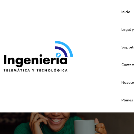
Inicio
Legal y
Soport
Contac
Nosotr
Planes 