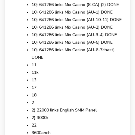
10) 641286 links Mix Casino (8-CA) (2) DONE
10) 641286 links Mix Casino (AU-1) DONE
10) 641286 links Mix Casino (AU-10-11) DONE
10) 641286 links Mix Casino (AU-2) DONE
10) 641286 links Mix Casino (AU-3-4) DONE
10) 641286 links Mix Casino (AU-5) DONE
10) 641286 links Mix Casino (AU-6-7chast)
DONE
11
11k
13
17
18
2
2) 22000 links English SMM Panel
2) 3000k
22
3600anch