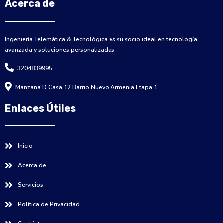
Acerca de
Ingeniería Telemática & Tecnológica es su socio ideal en tecnología
avanzada y soluciones personalizadas.
3204839995
Manzana D Casa 12 Barrio Nuevo Armenia Etapa 1
Enlaces Útiles
Inicio
Acerca de
Servicios
Política de Privacidad