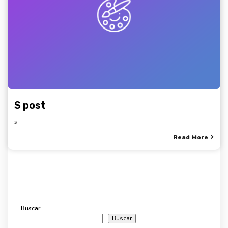
S post
s
Read More
Buscar
Buscar