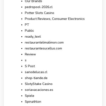
Our Brands
pedropool-2026.cl
Potter Slots Casino
Product Reviews, Consumer Electronics
PT
Public
ready_text
restaurantelimalimon.com
restaurantesucellus.com
Review
s
S Post
sanodelucas.cl
shop-tiande.de
SlotyStake Casino
soriavacaciones.es
Spiele
Spinathlon