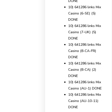
DONE
10) 641286 links Mix
Casino (6-SE) (5)
DONE
10) 641286 links Mix
Casino (7-UK) (5)
DONE
10) 641286 links Mix
Casino (8-CA-FR)
DONE
10) 641286 links Mix
Casino (8-CA) (2)
DONE
10) 641286 links Mix
Casino (AU-1) DONE
10) 641286 links Mix
Casino (AU-10-11)
DONE