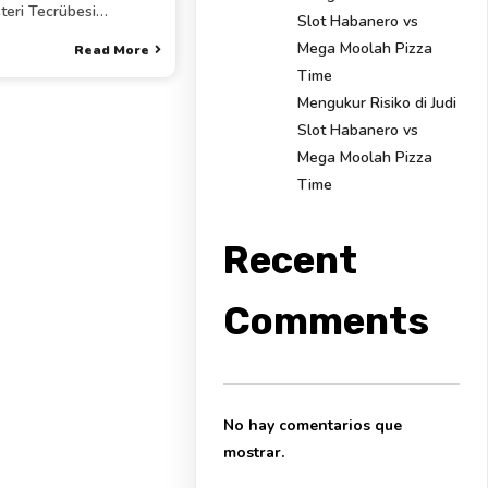
şteri Tecrübesi…
Slot Habanero vs
Mega Moolah Pizza
Read More
Time
Mengukur Risiko di Judi
Slot Habanero vs
Mega Moolah Pizza
Time
Recent
Comments
No hay comentarios que
mostrar.