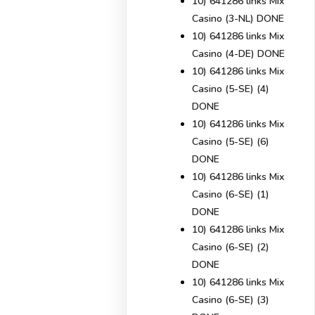
10) 641286 links Mix
Casino (3-NL) DONE
10) 641286 links Mix
Casino (4-DE) DONE
10) 641286 links Mix
Casino (5-SE) (4)
DONE
10) 641286 links Mix
Casino (5-SE) (6)
DONE
10) 641286 links Mix
Casino (6-SE) (1)
DONE
10) 641286 links Mix
Casino (6-SE) (2)
DONE
10) 641286 links Mix
Casino (6-SE) (3)