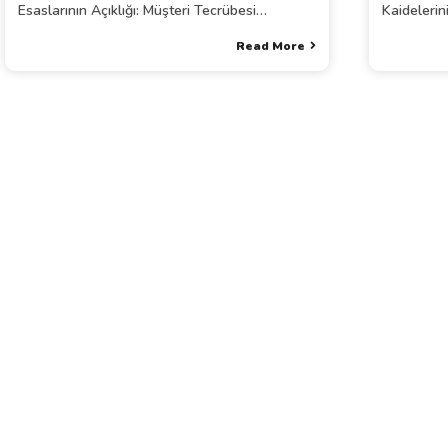
Esaslarının Açıklığı: Müşteri Tecrübesi…
Kaidelerin
Read More