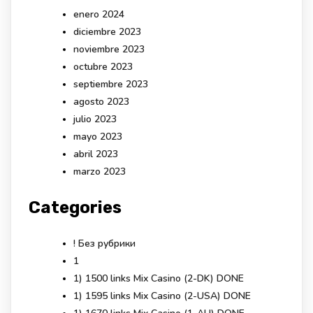
enero 2024
diciembre 2023
noviembre 2023
octubre 2023
septiembre 2023
agosto 2023
julio 2023
mayo 2023
abril 2023
marzo 2023
Categories
! Без рубрики
1
1) 1500 links Mix Casino (2-DK) DONE
1) 1595 links Mix Casino (2-USA) DONE