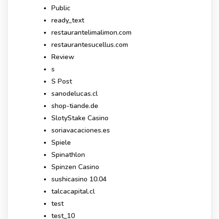
Public
ready_text
restaurantelimalimon.com
restaurantesucellus.com
Review
s
S Post
sanodelucas.cl
shop-tiande.de
SlotyStake Casino
soriavacaciones.es
Spiele
Spinathlon
Spinzen Casino
sushicasino 10.04
talcacapital.cl
test
test_10