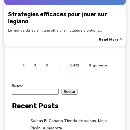
Strategies efficaces pour jouer sur
legiano
Le monde du jeu en ligne offre une multitude d'options…
Read More
1
2
3
…
1.492
Siguiente
Buscar
Buscar
Recent Posts
Salsas El Canario Tienda de salsas. Mojo
Picón, Almogrote.