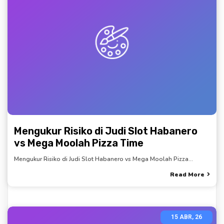
Mengukur Risiko di Judi Slot Habanero
vs Mega Moolah Pizza Time
Mengukur Risiko di Judi Slot Habanero vs Mega Moolah Pizza…
Read More
15
ABR, 26