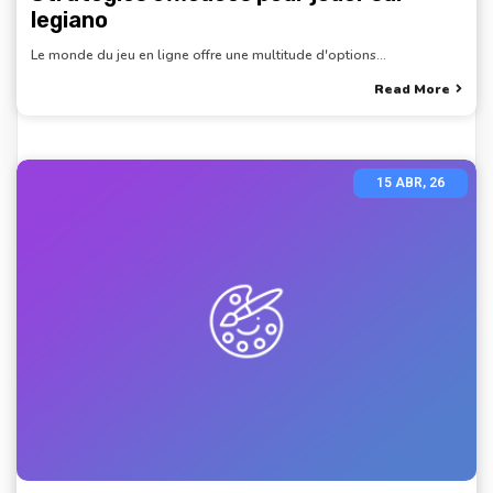
legiano
Le monde du jeu en ligne offre une multitude d'options…
Read More
15
ABR, 26