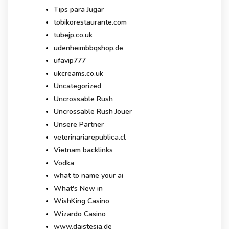
Tips para Jugar
tobikorestaurante.com
tubejp.co.uk
udenheimbbqshop.de
ufavip777
ukcreams.co.uk
Uncategorized
Uncrossable Rush
Uncrossable Rush Jouer
Unsere Partner
veterinariarepublica.cl
Vietnam backlinks
Vodka
what to name your ai
What's New in
WishKing Casino
Wizardo Casino
www.daistesja.de