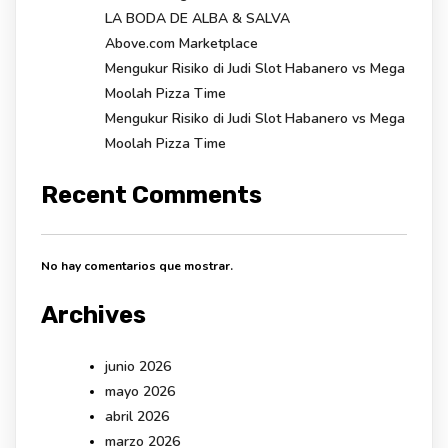
LA BODA DE ALBA & SALVA
Above.com Marketplace
Mengukur Risiko di Judi Slot Habanero vs Mega
Moolah Pizza Time
Mengukur Risiko di Judi Slot Habanero vs Mega
Moolah Pizza Time
Recent Comments
No hay comentarios que mostrar.
Archives
junio 2026
mayo 2026
abril 2026
marzo 2026