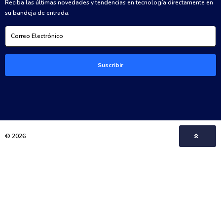
Reciba las últimas novedades y tendencias en tecnología directamente en
su bandeja de entrada.
Suscribir
© 2026