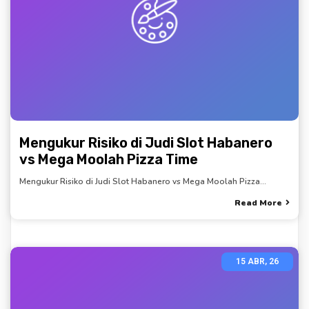
Mengukur Risiko di Judi Slot Habanero
vs Mega Moolah Pizza Time
Mengukur Risiko di Judi Slot Habanero vs Mega Moolah Pizza…
Read More
15
ABR, 26