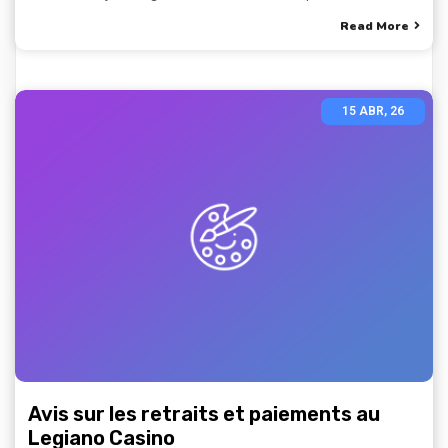
Read More
15
ABR, 26
Avis sur les retraits et paiements au
Legiano Casino