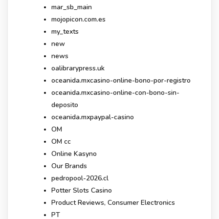
mar_sb_main
mojopicon.com.es
my_texts
new
news
oalibrarypress.uk
oceanida.mxcasino-online-bono-por-registro
oceanida.mxcasino-online-con-bono-sin-
deposito
oceanida.mxpaypal-casino
OM
OM cc
Online Kasyno
Our Brands
pedropool-2026.cl
Potter Slots Casino
Product Reviews, Consumer Electronics
PT