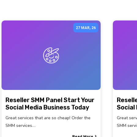
27
MAR, 26
Reseller SMM Panel Start Your
Resell
Social Media Business Today
Social
Great services that are so cheap! Order the
Great serv
SMM services…
SMM serv
Read More