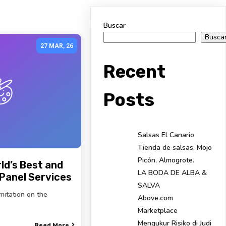
Buscar
Busca
27
MAR, 26
Recent
Posts
Salsas El Canario
Tienda de salsas. Mojo
Picón, Almogrote.
ld’s Best and
LA BODA DE ALBA &
Panel Services
SALVA
imitation on the
Above.com
Marketplace
Mengukur Risiko di Judi
Read More