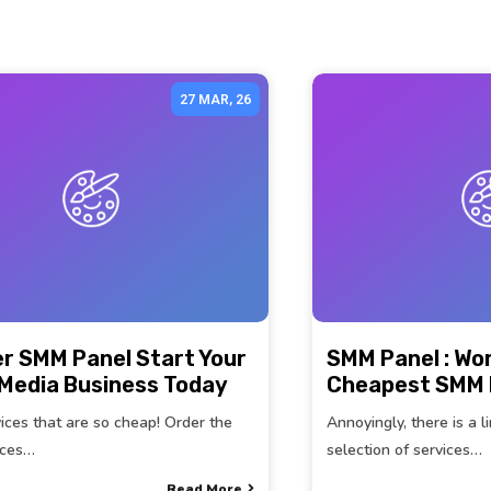
27
MAR, 26
er SMM Panel Start Your
SMM Panel : Wor
 Media Business Today
Cheapest SMM 
ices that are so cheap! Order the
Annoyingly, there is a l
ices…
selection of services…
Read More