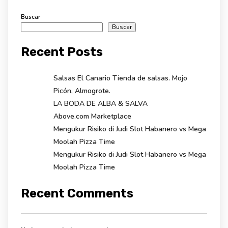
Buscar
Buscar
Recent Posts
Salsas El Canario Tienda de salsas. Mojo
Picón, Almogrote.
LA BODA DE ALBA & SALVA
Above.com Marketplace
Mengukur Risiko di Judi Slot Habanero vs Mega
Moolah Pizza Time
Mengukur Risiko di Judi Slot Habanero vs Mega
Moolah Pizza Time
Recent Comments