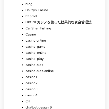
blog
Bolizyn Casino
bt prod
BXONEカジノを使った効果的な資金管理法
Cai Shen Fishing
Casino
casino online
casino-game
casino-online
casino-play
casino-slot
casino-slot-online
casino1
casino2
casino3
casino4
CH
chatbot design 6