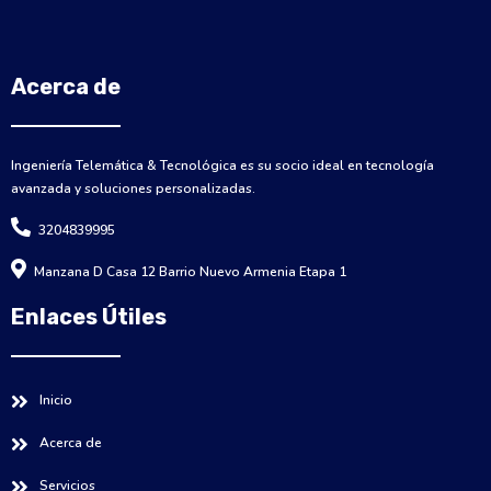
Acerca de
Ingeniería Telemática & Tecnológica es su socio ideal en tecnología
avanzada y soluciones personalizadas.
3204839995
Manzana D Casa 12 Barrio Nuevo Armenia Etapa 1
Enlaces Útiles
Inicio
Acerca de
Servicios