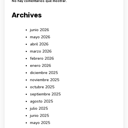
No hay comentarios que mostrar.
Archives
junio 2026
mayo 2026
abril 2026
marzo 2026
febrero 2026
enero 2026
diciembre 2025
noviembre 2025
octubre 2025
septiembre 2025
agosto 2025
julio 2025
junio 2025
mayo 2025