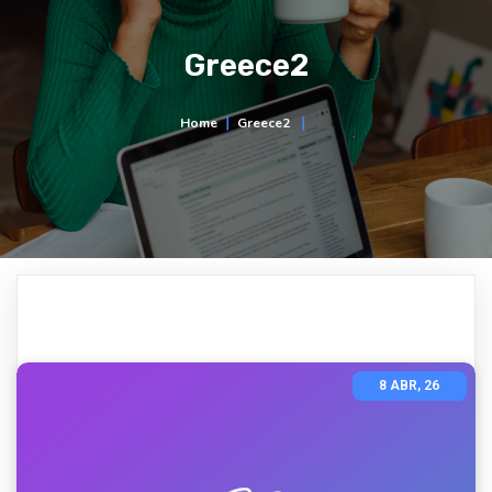
Greece2
Home
∣
Greece2
∣
8
ABR, 26