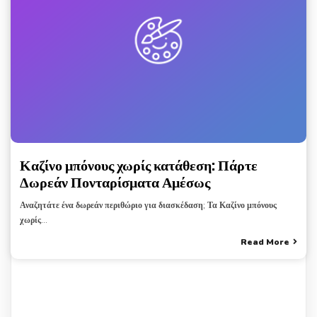
Καζίνο μπόνους χωρίς κατάθεση: Πάρτε
Δωρεάν Πονταρίσματα Αμέσως
Αναζητάτε ένα δωρεάν περιθώριο για διασκέδαση; Τα Καζίνο μπόνους
χωρίς…
Read More