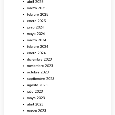
abril 2025
marzo 2025
febrero 2025
enero 2025
junio 2024
mayo 2024
marzo 2024
febrero 2024
enero 2024
diciembre 2023
noviembre 2023
octubre 2023
septiembre 2023
agosto 2023
julio 2023
mayo 2023
abril 2023
marzo 2023