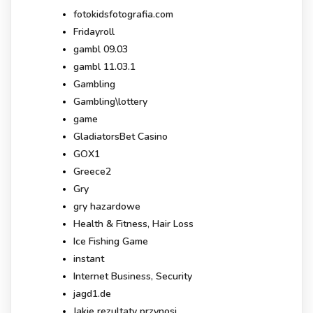
fotokidsfotografia.com
Fridayroll
gambl 09.03
gambl 11.03.1
Gambling
Gambling\lottery
game
GladiatorsBet Casino
GOX1
Greece2
Gry
gry hazardowe
Health & Fitness, Hair Loss
Ice Fishing Game
instant
Internet Business, Security
jagd1.de
Jakie rezultaty przynosi