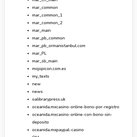
mar_common
mar_common_1
mar_common_2
mar_main
mar_pb_common
mar_pb_ormanistanbul.com
mar_PL
mar_sb_main
mojopicon.com.es
my_texts
new
news
oalibrarypress.uk
oceanida.mxcasino-online-bono-por-registro
oceanida.mxcasino-online-con-bono-sin-
deposito
oceanida.mxpaypal-casino