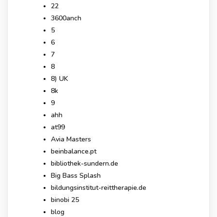
22
3600anch
5
6
7
8
8) UK
8k
9
ahh
at99
Avia Masters
beinbalance.pt
bibliothek-sundern.de
Big Bass Splash
bildungsinstitut-reittherapie.de
binobi 25
blog