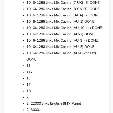
10) 641286 links Mix Casino (7-UK) (5) DONE
10) 641286 links Mix Casino (8-CA-FR) DONE
10) 641286 links Mix Casino (8-CA) (2) DONE
10) 641286 links Mix Casino (AU-1) DONE
10) 641286 links Mix Casino (AU-10-11) DONE
10) 641286 links Mix Casino (AU-2) DONE
10) 641286 links Mix Casino (AU-3-4) DONE
10) 641286 links Mix Casino (AU-5) DONE
10) 641286 links Mix Casino (AU-6-7chast)
DONE
11
11k
13
17
18
2
2) 22000 links English SMM Panel
2) 3000k