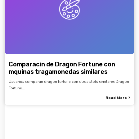
Comparacin de Dragon Fortune con
mquinas tragamonedas similares
Usuarios comparan dragon fortune con otros slots similares Dragon
Fortune…
Read More