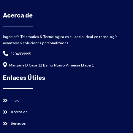
Acerca de
Ingeniería Telemática & Tecnológica es su socio ideal en tecnología
avanzada y soluciones personalizadas.
3204839995
Manzana D Casa 12 Barrio Nuevo Armenia Etapa 1
Enlaces Útiles
Inicio
Acerca de
Servicios