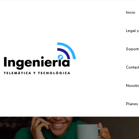
Inicio
Legal y
Soport
Contac
Nosotr
Planes 