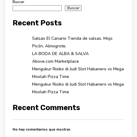
Buscar
Buscar
Recent Posts
Salsas El Canario Tienda de salsas. Mojo
Picón, Almogrote.
LA BODA DE ALBA & SALVA
Above.com Marketplace
Mengukur Risiko di Judi Slot Habanero vs Mega
Moolah Pizza Time
Mengukur Risiko di Judi Slot Habanero vs Mega
Moolah Pizza Time
Recent Comments
No hay comentarios que mostrar.