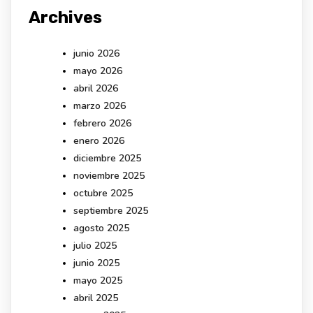
Archives
junio 2026
mayo 2026
abril 2026
marzo 2026
febrero 2026
enero 2026
diciembre 2025
noviembre 2025
octubre 2025
septiembre 2025
agosto 2025
julio 2025
junio 2025
mayo 2025
abril 2025