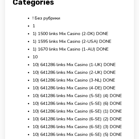
Categories
! Без рубрики
1
1) 1500 links Mix Casino (2-DK) DONE
1) 1595 links Mix Casino (2-USA) DONE
1) 1670 links Mix Casino (1-AU) DONE
10
10) 641286 links Mix Casino (1-UK) DONE
10) 641286 links Mix Casino (2-UK) DONE
10) 641286 links Mix Casino (3-NL) DONE
10) 641286 links Mix Casino (4-DE) DONE
10) 641286 links Mix Casino (5-SE) (4) DONE
10) 641286 links Mix Casino (5-SE) (6) DONE
10) 641286 links Mix Casino (6-SE) (1) DONE
10) 641286 links Mix Casino (6-SE) (2) DONE
10) 641286 links Mix Casino (6-SE) (3) DONE
10) 641286 links Mix Casino (6-SE) (5) DONE