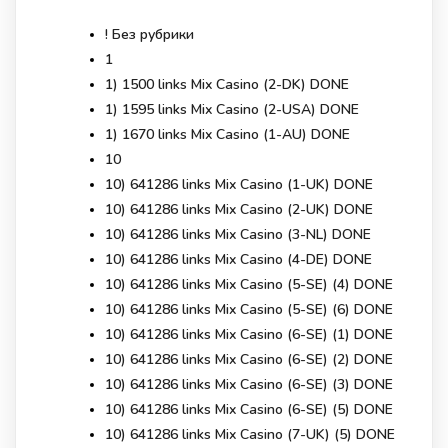
! Без рубрики
1
1) 1500 links Mix Casino (2-DK) DONE
1) 1595 links Mix Casino (2-USA) DONE
1) 1670 links Mix Casino (1-AU) DONE
10
10) 641286 links Mix Casino (1-UK) DONE
10) 641286 links Mix Casino (2-UK) DONE
10) 641286 links Mix Casino (3-NL) DONE
10) 641286 links Mix Casino (4-DE) DONE
10) 641286 links Mix Casino (5-SE) (4) DONE
10) 641286 links Mix Casino (5-SE) (6) DONE
10) 641286 links Mix Casino (6-SE) (1) DONE
10) 641286 links Mix Casino (6-SE) (2) DONE
10) 641286 links Mix Casino (6-SE) (3) DONE
10) 641286 links Mix Casino (6-SE) (5) DONE
10) 641286 links Mix Casino (7-UK) (5) DONE