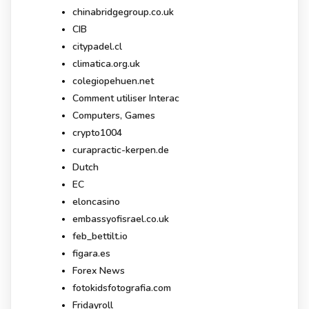
chinabridgegroup.co.uk
CIB
citypadel.cl
climatica.org.uk
colegiopehuen.net
Comment utiliser Interac
Computers, Games
crypto1004
curapractic-kerpen.de
Dutch
EC
eloncasino
embassyofisrael.co.uk
feb_bettilt.io
figara.es
Forex News
fotokidsfotografia.com
Fridayroll