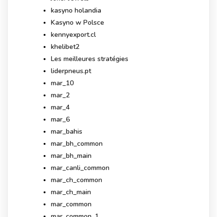
kasyno holandia
Kasyno w Polsce
kennyexport.cl
khelibet2
Les meilleures stratégies
liderpneus.pt
mar_10
mar_2
mar_4
mar_6
mar_bahis
mar_bh_common
mar_bh_main
mar_canli_common
mar_ch_common
mar_ch_main
mar_common
mar_common_1