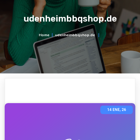
udenheimbbqshop.de
Home
∣
udenheimbbqshop.de
∣
14
ENE, 26