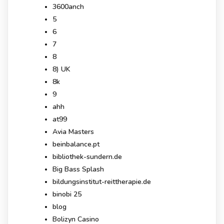
3600anch
5
6
7
8
8) UK
8k
9
ahh
at99
Avia Masters
beinbalance.pt
bibliothek-sundern.de
Big Bass Splash
bildungsinstitut-reittherapie.de
binobi 25
blog
Bolizyn Casino