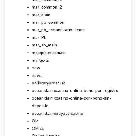
mar_common_2
mar_main
mar_pb_common
mar_pb_ormanistanbul.com
mar_PL
mar_sb_main
mojopicon.com.es
my_texts
new
news
oalibrarypress.uk
oceanida.mxcasino-online-bono-por-registro
oceanida.mxcasino-online-con-bono-sin-
deposito
oceanida.mxpaypal-casino
OM
OM cc