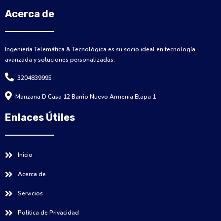
Acerca de
Ingeniería Telemática & Tecnológica es su socio ideal en tecnología
avanzada y soluciones personalizadas.
3204839995
Manzana D Casa 12 Barrio Nuevo Armenia Etapa 1
Enlaces Útiles
Inicio
Acerca de
Servicios
Política de Privacidad