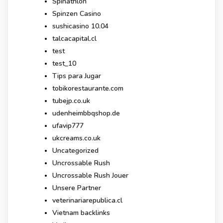
Spinathlon
Spinzen Casino
sushicasino 10.04
talcacapital.cl
test
test_10
Tips para Jugar
tobikorestaurante.com
tubejp.co.uk
udenheimbbqshop.de
ufavip777
ukcreams.co.uk
Uncategorized
Uncrossable Rush
Uncrossable Rush Jouer
Unsere Partner
veterinariarepublica.cl
Vietnam backlinks