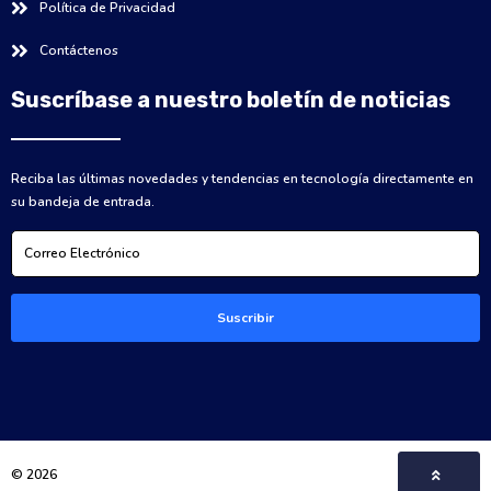
Política de Privacidad
Contáctenos
Suscríbase a nuestro boletín de noticias
Reciba las últimas novedades y tendencias en tecnología directamente en
su bandeja de entrada.
Suscribir
© 2026