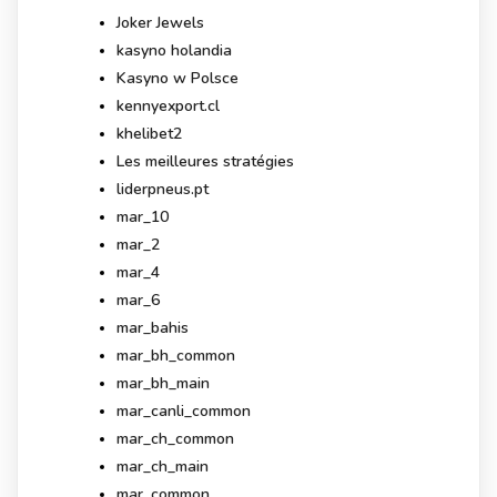
Joker Jewels
kasyno holandia
Kasyno w Polsce
kennyexport.cl
khelibet2
Les meilleures stratégies
liderpneus.pt
mar_10
mar_2
mar_4
mar_6
mar_bahis
mar_bh_common
mar_bh_main
mar_canli_common
mar_ch_common
mar_ch_main
mar_common