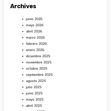
Archives
junio 2026
mayo 2026
abril 2026
marzo 2026
febrero 2026
enero 2026
diciembre 2025
noviembre 2025
octubre 2025
septiembre 2025
agosto 2025
julio 2025
junio 2025
mayo 2025
abril 2025