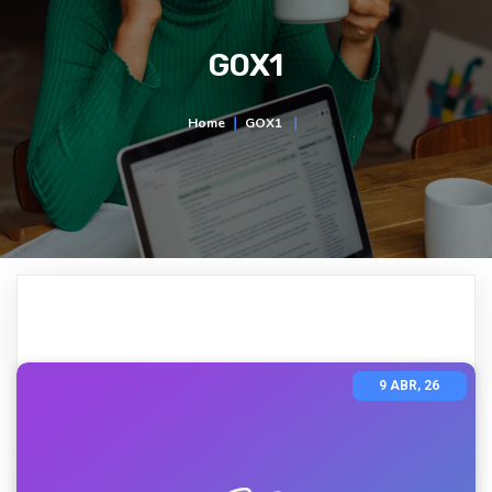
GOX1
Home
∣
GOX1
∣
9
ABR, 26