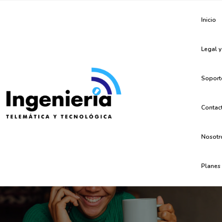
Inicio
Legal y
Soport
Contac
Nosotr
Planes 