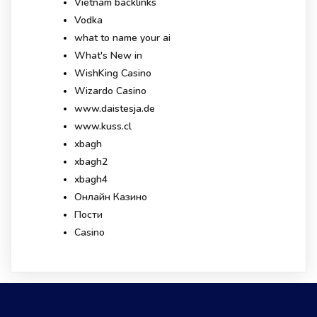
Vietnam backlinks
Vodka
what to name your ai
What's New in
WishKing Casino
Wizardo Casino
www.daistesja.de
www.kuss.cl
xbagh
xbagh2
xbagh4
Онлайн Казино
Пости
Сasino