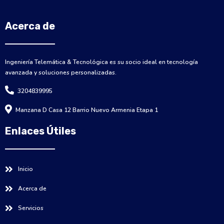
Acerca de
Ingeniería Telemática & Tecnológica es su socio ideal en tecnología
avanzada y soluciones personalizadas.
3204839995
Manzana D Casa 12 Barrio Nuevo Armenia Etapa 1
Enlaces Útiles
Inicio
Acerca de
Servicios