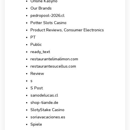
Online Kasyno
Our Brands
pedropool-2026.cl
Potter Slots Casino
Product Reviews, Consumer Electronics
PT
Public
ready_text
restaurantelimalimon.com
restaurantesucellus.com
Review
s
S Post
sanodelucas.cl
shop-tiande.de
SlotyStake Casino
soriavacaciones.es
Spiele