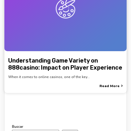
Understanding Game Variety on
888casino: Impact on Player Experience
When it comes to online casinos, one of the key…
Read More
Buscar