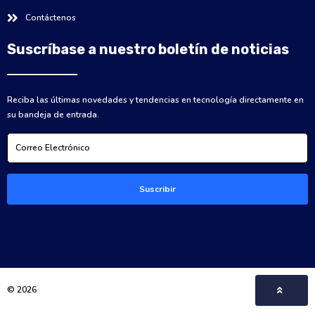
Contáctenos
Suscríbase a nuestro boletín de noticias
Reciba las últimas novedades y tendencias en tecnología directamente en
su bandeja de entrada.
Suscribir
© 2026