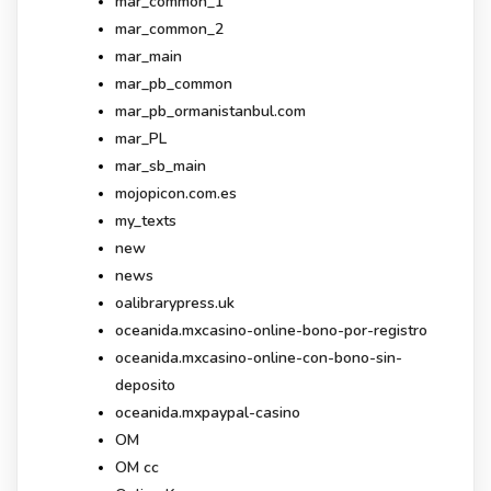
mar_common_1
mar_common_2
mar_main
mar_pb_common
mar_pb_ormanistanbul.com
mar_PL
mar_sb_main
mojopicon.com.es
my_texts
new
news
oalibrarypress.uk
oceanida.mxcasino-online-bono-por-registro
oceanida.mxcasino-online-con-bono-sin-
deposito
oceanida.mxpaypal-casino
OM
OM cc