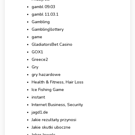
gambl 09.03
gambl 11.03.1
Gambling
Gambling\lottery
game
GladiatorsBet Casino
GOX1
Greece2
Gry
gry hazardowe
Health & Fitness, Hair Loss
Ice Fishing Game
instant
Internet Business, Security
jagd1.de
Jakie rezultaty przynosi
Jakie skutki uboczne
Joker Jewels