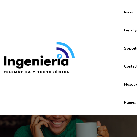
Inicio
Legal y
Soport
Contac
Nosotr
Planes 