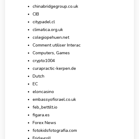
chinabridgegroup.co.uk
CIB
citypadel.cl
climatica.org.uk
colegiopehuen.net
Comment utiliser Interac
Computers, Games
crypto1004
curapractic-kerpen.de
Dutch
EC
eloncasino
embassyofisrael.co.uk
feb_bettilt.io
figara.es
Forex News
fotokidsfotografia.com
Fridayroll