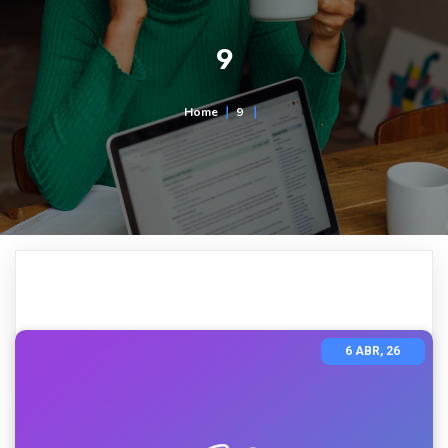
9
Home
∣
9
∣
6
ABR, 26