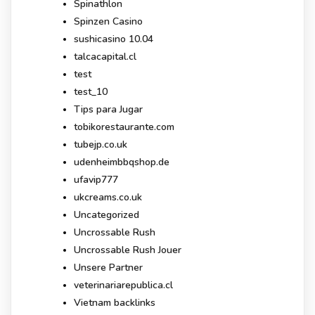
Spinathlon
Spinzen Casino
sushicasino 10.04
talcacapital.cl
test
test_10
Tips para Jugar
tobikorestaurante.com
tubejp.co.uk
udenheimbbqshop.de
ufavip777
ukcreams.co.uk
Uncategorized
Uncrossable Rush
Uncrossable Rush Jouer
Unsere Partner
veterinariarepublica.cl
Vietnam backlinks