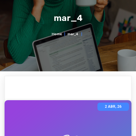
mar_4
Home
∣
mar_4
∣
2
ABR, 26