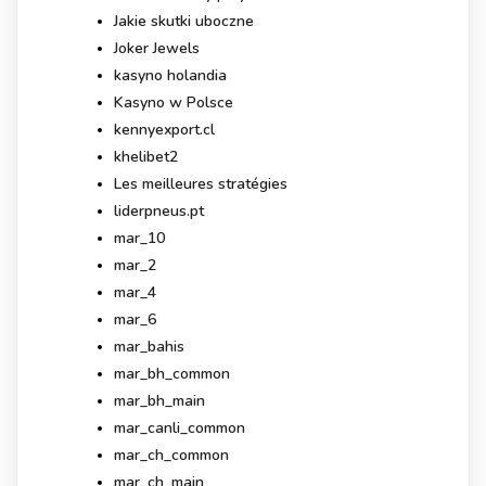
Jakie skutki uboczne
Joker Jewels
kasyno holandia
Kasyno w Polsce
kennyexport.cl
khelibet2
Les meilleures stratégies
liderpneus.pt
mar_10
mar_2
mar_4
mar_6
mar_bahis
mar_bh_common
mar_bh_main
mar_canli_common
mar_ch_common
mar_ch_main