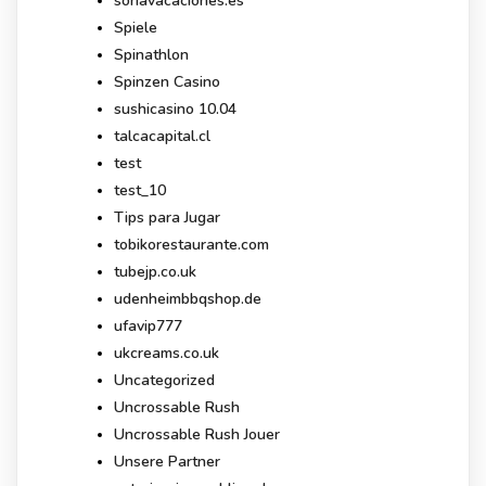
soriavacaciones.es
Spiele
Spinathlon
Spinzen Casino
sushicasino 10.04
talcacapital.cl
test
test_10
Tips para Jugar
tobikorestaurante.com
tubejp.co.uk
udenheimbbqshop.de
ufavip777
ukcreams.co.uk
Uncategorized
Uncrossable Rush
Uncrossable Rush Jouer
Unsere Partner