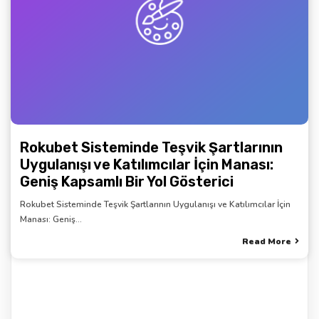
Rokubet Sisteminde Teşvik Şartlarının
Uygulanışı ve Katılımcılar İçin Manası:
Geniş Kapsamlı Bir Yol Gösterici
Rokubet Sisteminde Teşvik Şartlarının Uygulanışı ve Katılımcılar İçin
Manası: Geniş…
Read More