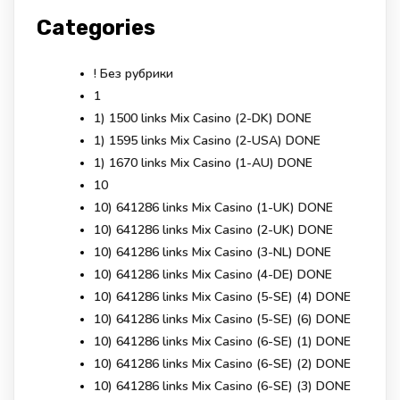
Categories
! Без рубрики
1
1) 1500 links Mix Casino (2-DK) DONE
1) 1595 links Mix Casino (2-USA) DONE
1) 1670 links Mix Casino (1-AU) DONE
10
10) 641286 links Mix Casino (1-UK) DONE
10) 641286 links Mix Casino (2-UK) DONE
10) 641286 links Mix Casino (3-NL) DONE
10) 641286 links Mix Casino (4-DE) DONE
10) 641286 links Mix Casino (5-SE) (4) DONE
10) 641286 links Mix Casino (5-SE) (6) DONE
10) 641286 links Mix Casino (6-SE) (1) DONE
10) 641286 links Mix Casino (6-SE) (2) DONE
10) 641286 links Mix Casino (6-SE) (3) DONE