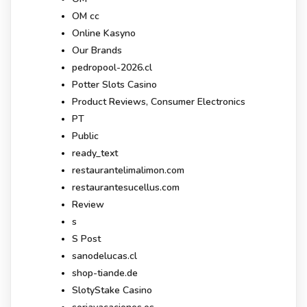
OM cc
Online Kasyno
Our Brands
pedropool-2026.cl
Potter Slots Casino
Product Reviews, Consumer Electronics
PT
Public
ready_text
restaurantelimalimon.com
restaurantesucellus.com
Review
s
S Post
sanodelucas.cl
shop-tiande.de
SlotyStake Casino