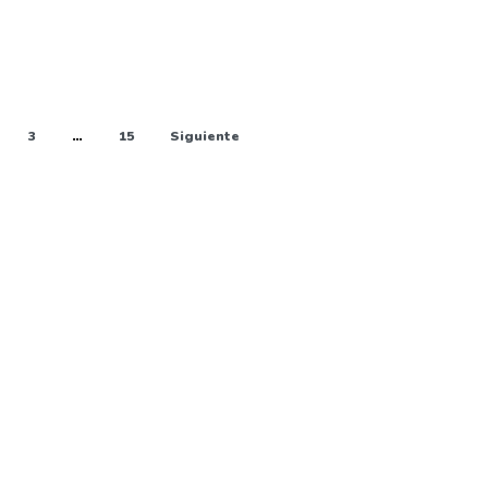
3
…
15
Siguiente