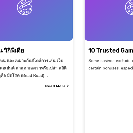
วิกิพีเดีย
10 Trusted Gam
หน และเหมาะกับสไตล์การเล่น เว็บ
Some casinos exclude e
นเอเย่นต์ ล่าสุด ของเราหรือเปล่า สถิติ
certain bonuses, especi
ดูคือ บีดโรด (Bead Road)…
Read More