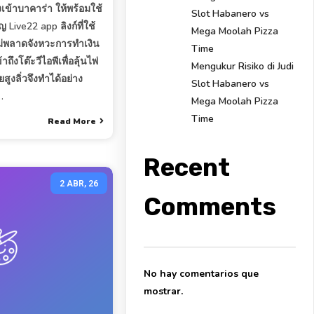
เข้าบาคาร่า ให้พร้อมใช้
Slot Habanero vs
 Live22 app ลิงก์ที่ใช้
Mega Moolah Pizza
นไม่พลาดจังหวะการทำเงิน
Time
ึงโต๊ะวีไอพีเพื่อลุ้นไพ่
Mengukur Risiko di Judi
ายสูงลิ่วจึงทำได้อย่าง
Slot Habanero vs
…
Mega Moolah Pizza
Time
Read More
Recent
2
ABR, 26
Comments
No hay comentarios que
mostrar.