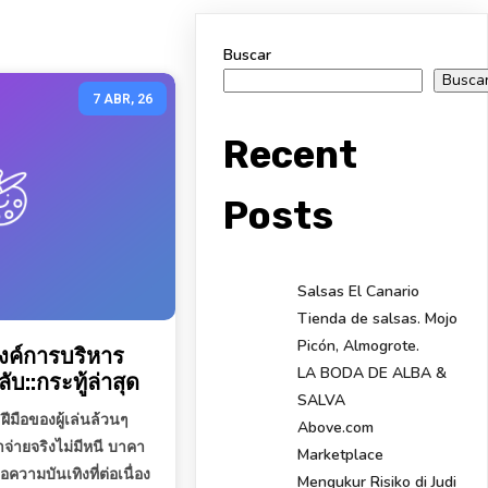
Buscar
Busca
7
ABR, 26
Recent
Posts
Salsas El Canario
Tienda de salsas. Mojo
Picón, Almogrote.
ค์การบริหาร
LA BODA DE ALBA &
::กระทู้ล่าสุด
SALVA
ฝีมือของผู้เล่นล้วนๆ
Above.com
่าจ่ายจริงไม่มีหนี บาคา
Marketplace
่อความบันเทิงที่ต่อเนื่อง
Mengukur Risiko di Judi