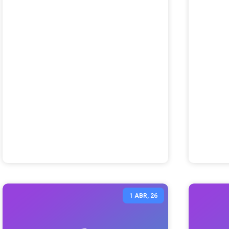
1
ABR, 26