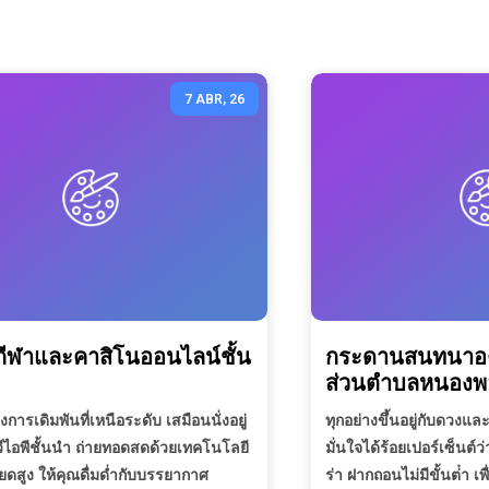
7
ABR, 26
นกีฬาและคาสิโนออนไลน์ชั้น
กระดานสนทนาอง
ส่วนตำบลหนองพลับ
การเดิมพันที่เหนือระดับ เสมือนนั่งอยู่
ทุกอย่างขึ้นอยู่กับดวงและ
ีไอพีชั้นนำ ถ่ายทอดสดด้วยเทคโนโลยี
มั่นใจได้ร้อยเปอร์เซ็นต์ว
ดสูง ให้คุณดื่มด่ำกับบรรยากาศ
ร่า ฝากถอนไม่มีขั้นต่ํา เพื