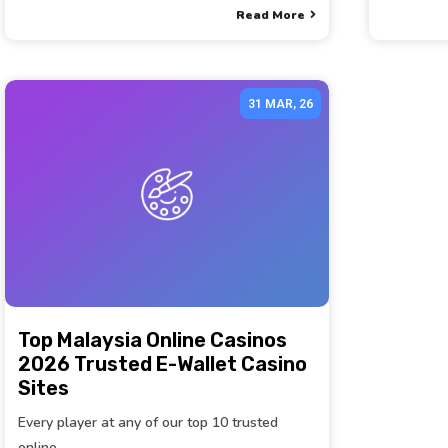
Read More
31
MAR, 26
Top Malaysia Online Casinos
2026 Trusted E-Wallet Casino
Sites
Every player at any of our top 10 trusted
online…