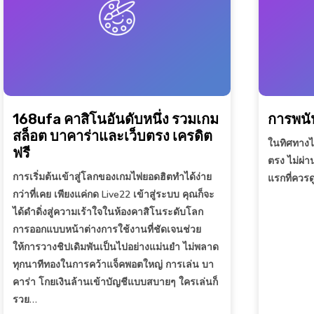
168ufa คาสิโนอันดับหนึ่ง รวมเกม
การพนัน 
สล็อต บาคาร่าและเว็บตรง เครดิต
ในทิศทางไ
ฟรี
ตรง ไม่ผ่า
การเริ่มต้นเข้าสู่โลกของเกมไพ่ยอดฮิตทำได้ง่าย
แรกที่ควร
กว่าที่เคย เพียงแค่กด Live22 เข้าสู่ระบบ คุณก็จะ
ได้ดำดิ่งสู่ความเร้าใจในห้องคาสิโนระดับโลก
การออกแบบหน้าต่างการใช้งานที่ชัดเจนช่วย
ให้การวางชิปเดิมพันเป็นไปอย่างแม่นยำ ไม่พลาด
ทุกนาทีทองในการคว้าแจ็คพอตใหญ่ การเล่น บา
คาร่า โกยเงินล้านเข้าบัญชีแบบสบายๆ ใครเล่นก็
รวย…