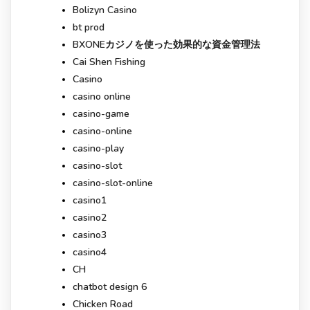
Bolizyn Casino
bt prod
BXONEカジノを使った効果的な資金管理法
Cai Shen Fishing
Casino
casino online
casino-game
casino-online
casino-play
casino-slot
casino-slot-online
casino1
casino2
casino3
casino4
CH
chatbot design 6
Chicken Road