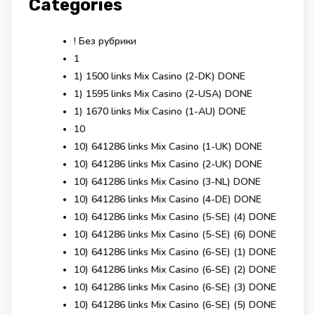
Categories
! Без рубрики
1
1) 1500 links Mix Casino (2-DK) DONE
1) 1595 links Mix Casino (2-USA) DONE
1) 1670 links Mix Casino (1-AU) DONE
10
10) 641286 links Mix Casino (1-UK) DONE
10) 641286 links Mix Casino (2-UK) DONE
10) 641286 links Mix Casino (3-NL) DONE
10) 641286 links Mix Casino (4-DE) DONE
10) 641286 links Mix Casino (5-SE) (4) DONE
10) 641286 links Mix Casino (5-SE) (6) DONE
10) 641286 links Mix Casino (6-SE) (1) DONE
10) 641286 links Mix Casino (6-SE) (2) DONE
10) 641286 links Mix Casino (6-SE) (3) DONE
10) 641286 links Mix Casino (6-SE) (5) DONE