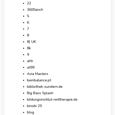
22
3600anch
5
6
7
8
8) UK
8k
9
ahh
at99
Avia Masters
beinbalance.pt
bibliothek-sundern.de
Big Bass Splash
bildungsinstitut-reittherapie.de
binobi 25
blog