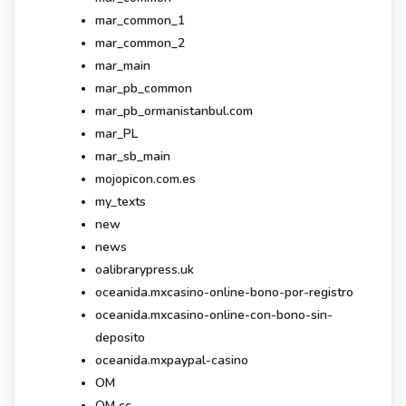
mar_common_1
mar_common_2
mar_main
mar_pb_common
mar_pb_ormanistanbul.com
mar_PL
mar_sb_main
mojopicon.com.es
my_texts
new
news
oalibrarypress.uk
oceanida.mxcasino-online-bono-por-registro
oceanida.mxcasino-online-con-bono-sin-
deposito
oceanida.mxpaypal-casino
OM
OM cc