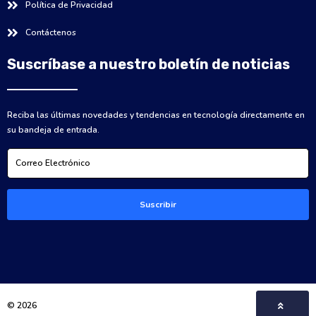
Política de Privacidad
Contáctenos
Suscríbase a nuestro boletín de noticias
Reciba las últimas novedades y tendencias en tecnología directamente en
su bandeja de entrada.
Suscribir
© 2026