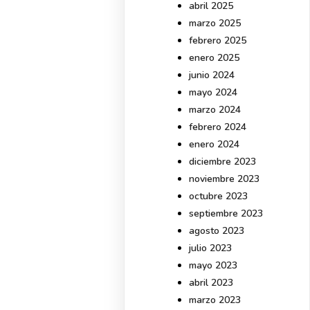
abril 2025
marzo 2025
febrero 2025
enero 2025
junio 2024
mayo 2024
marzo 2024
febrero 2024
enero 2024
diciembre 2023
noviembre 2023
octubre 2023
septiembre 2023
agosto 2023
julio 2023
mayo 2023
abril 2023
marzo 2023