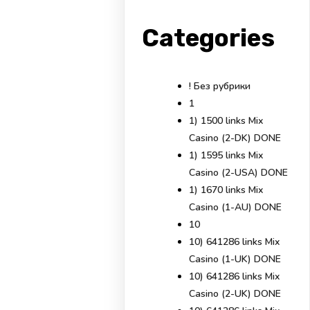
Categories
! Без рубрики
1
1) 1500 links Mix
Casino (2-DK) DONE
1) 1595 links Mix
Casino (2-USA) DONE
1) 1670 links Mix
Casino (1-AU) DONE
10
10) 641286 links Mix
Casino (1-UK) DONE
10) 641286 links Mix
Casino (2-UK) DONE