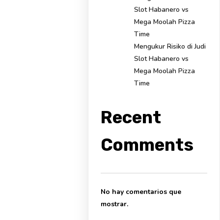
Slot Habanero vs
Mega Moolah Pizza
Time
Mengukur Risiko di Judi
Slot Habanero vs
Mega Moolah Pizza
Time
Recent
Comments
No hay comentarios que
mostrar.