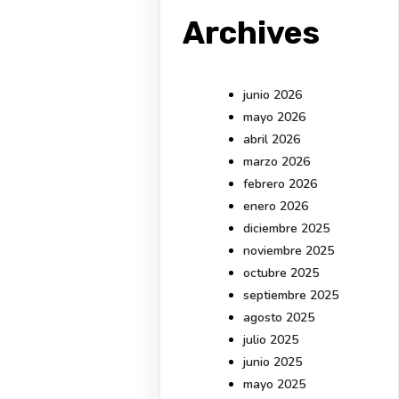
Archives
junio 2026
mayo 2026
abril 2026
marzo 2026
febrero 2026
enero 2026
diciembre 2025
noviembre 2025
octubre 2025
septiembre 2025
agosto 2025
julio 2025
junio 2025
mayo 2025