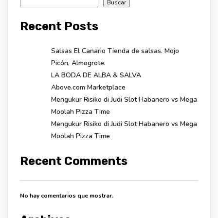
Buscar
Recent Posts
Salsas El Canario Tienda de salsas. Mojo
Picón, Almogrote.
LA BODA DE ALBA & SALVA
Above.com Marketplace
Mengukur Risiko di Judi Slot Habanero vs Mega
Moolah Pizza Time
Mengukur Risiko di Judi Slot Habanero vs Mega
Moolah Pizza Time
Recent Comments
No hay comentarios que mostrar.