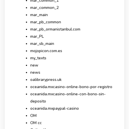
mar_common_1
mar_common_2
mar_main
mar_pb_common
mar_pb_ormanistanbul.com
mar_PL
mar_sb_main
mojopicon.com.es
my_texts
new
news
oalibrarypress.uk
oceanida.mxcasino-online-bono-por-registro
oceanida.mxcasino-online-con-bono-sin-
deposito
oceanida.mxpaypal-casino
OM
OM cc