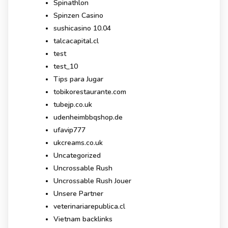
Spinathlon
Spinzen Casino
sushicasino 10.04
talcacapital.cl
test
test_10
Tips para Jugar
tobikorestaurante.com
tubejp.co.uk
udenheimbbqshop.de
ufavip777
ukcreams.co.uk
Uncategorized
Uncrossable Rush
Uncrossable Rush Jouer
Unsere Partner
veterinariarepublica.cl
Vietnam backlinks