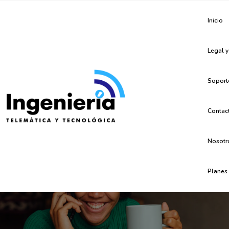
Inicio
Legal y
Soport
Contac
Nosotr
Planes 