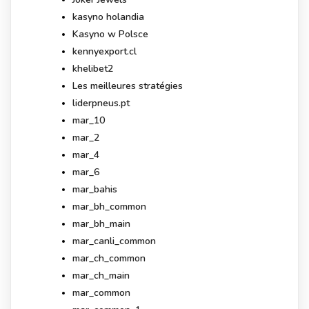
kasyno holandia
Kasyno w Polsce
kennyexport.cl
khelibet2
Les meilleures stratégies
liderpneus.pt
mar_10
mar_2
mar_4
mar_6
mar_bahis
mar_bh_common
mar_bh_main
mar_canli_common
mar_ch_common
mar_ch_main
mar_common