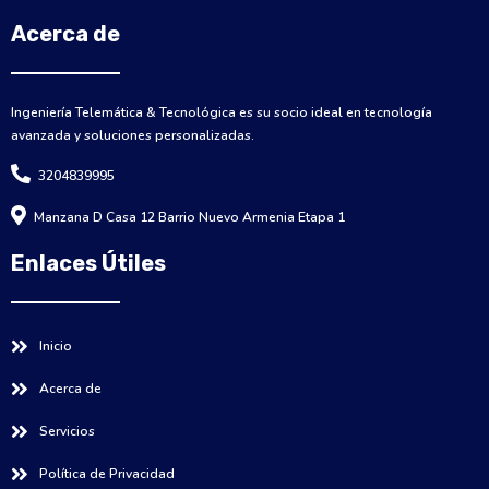
Acerca de
Ingeniería Telemática & Tecnológica es su socio ideal en tecnología
avanzada y soluciones personalizadas.
3204839995
Manzana D Casa 12 Barrio Nuevo Armenia Etapa 1
Enlaces Útiles
Inicio
Acerca de
Servicios
Política de Privacidad