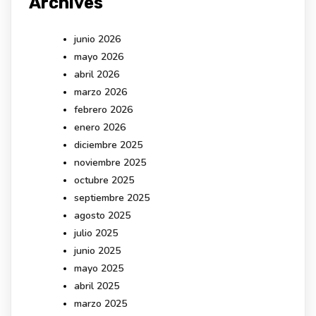
Archives
junio 2026
mayo 2026
abril 2026
marzo 2026
febrero 2026
enero 2026
diciembre 2025
noviembre 2025
octubre 2025
septiembre 2025
agosto 2025
julio 2025
junio 2025
mayo 2025
abril 2025
marzo 2025