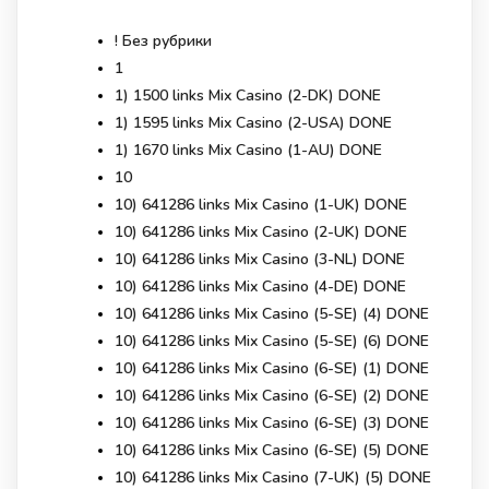
! Без рубрики
1
1) 1500 links Mix Casino (2-DK) DONE
1) 1595 links Mix Casino (2-USA) DONE
1) 1670 links Mix Casino (1-AU) DONE
10
10) 641286 links Mix Casino (1-UK) DONE
10) 641286 links Mix Casino (2-UK) DONE
10) 641286 links Mix Casino (3-NL) DONE
10) 641286 links Mix Casino (4-DE) DONE
10) 641286 links Mix Casino (5-SE) (4) DONE
10) 641286 links Mix Casino (5-SE) (6) DONE
10) 641286 links Mix Casino (6-SE) (1) DONE
10) 641286 links Mix Casino (6-SE) (2) DONE
10) 641286 links Mix Casino (6-SE) (3) DONE
10) 641286 links Mix Casino (6-SE) (5) DONE
10) 641286 links Mix Casino (7-UK) (5) DONE