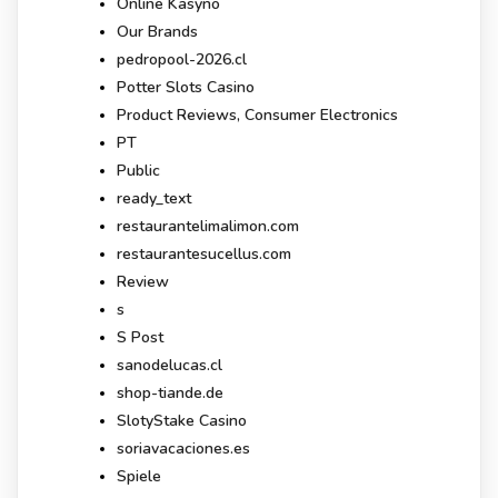
Online Kasyno
Our Brands
pedropool-2026.cl
Potter Slots Casino
Product Reviews, Consumer Electronics
PT
Public
ready_text
restaurantelimalimon.com
restaurantesucellus.com
Review
s
S Post
sanodelucas.cl
shop-tiande.de
SlotyStake Casino
soriavacaciones.es
Spiele