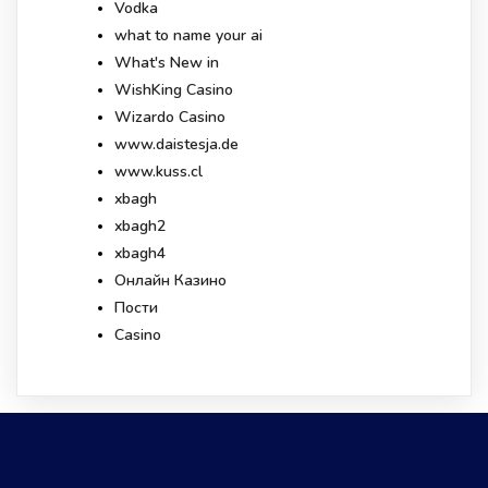
Vodka
what to name your ai
What's New in
WishKing Casino
Wizardo Casino
www.daistesja.de
www.kuss.cl
xbagh
xbagh2
xbagh4
Онлайн Казино
Пости
Сasino