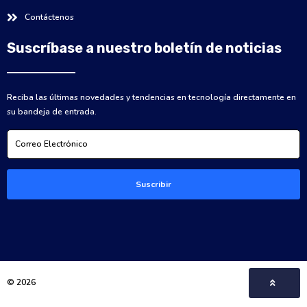
Contáctenos
Suscríbase a nuestro boletín de noticias
Reciba las últimas novedades y tendencias en tecnología directamente en
su bandeja de entrada.
Suscribir
© 2026