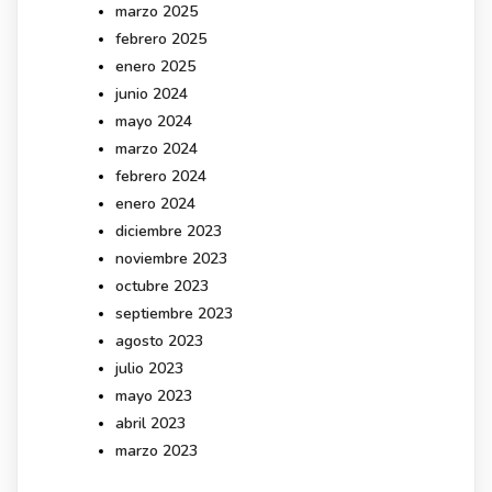
marzo 2025
febrero 2025
enero 2025
junio 2024
mayo 2024
marzo 2024
febrero 2024
enero 2024
diciembre 2023
noviembre 2023
octubre 2023
septiembre 2023
agosto 2023
julio 2023
mayo 2023
abril 2023
marzo 2023