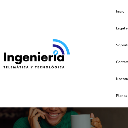
Inicio
Legal y
Soport
Contac
Nosotr
Planes 