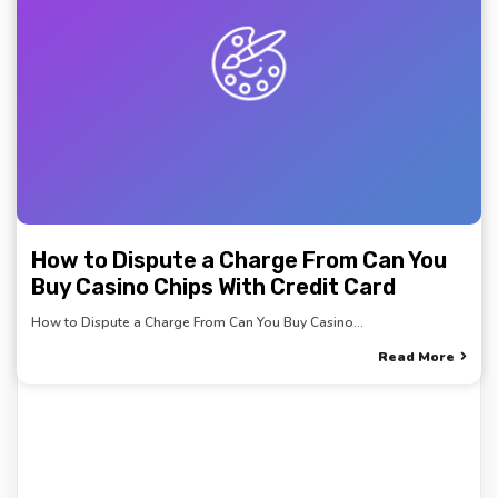
How to Dispute a Charge From Can You
Buy Casino Chips With Credit Card
How to Dispute a Charge From Can You Buy Casino…
Read More