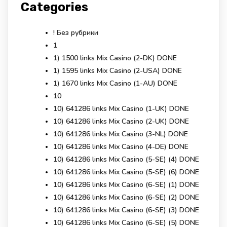
Categories
! Без рубрики
1
1) 1500 links Mix Casino (2-DK) DONE
1) 1595 links Mix Casino (2-USA) DONE
1) 1670 links Mix Casino (1-AU) DONE
10
10) 641286 links Mix Casino (1-UK) DONE
10) 641286 links Mix Casino (2-UK) DONE
10) 641286 links Mix Casino (3-NL) DONE
10) 641286 links Mix Casino (4-DE) DONE
10) 641286 links Mix Casino (5-SE) (4) DONE
10) 641286 links Mix Casino (5-SE) (6) DONE
10) 641286 links Mix Casino (6-SE) (1) DONE
10) 641286 links Mix Casino (6-SE) (2) DONE
10) 641286 links Mix Casino (6-SE) (3) DONE
10) 641286 links Mix Casino (6-SE) (5) DONE