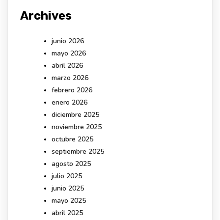
Archives
junio 2026
mayo 2026
abril 2026
marzo 2026
febrero 2026
enero 2026
diciembre 2025
noviembre 2025
octubre 2025
septiembre 2025
agosto 2025
julio 2025
junio 2025
mayo 2025
abril 2025