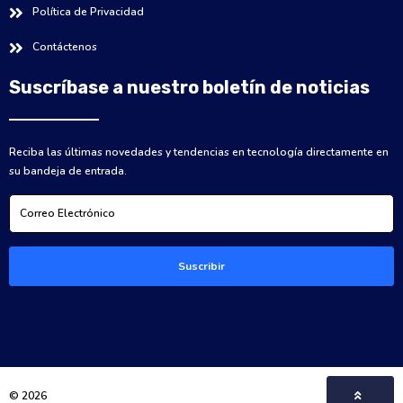
Política de Privacidad
Contáctenos
Suscríbase a nuestro boletín de noticias
Reciba las últimas novedades y tendencias en tecnología directamente en
su bandeja de entrada.
Suscribir
© 2026