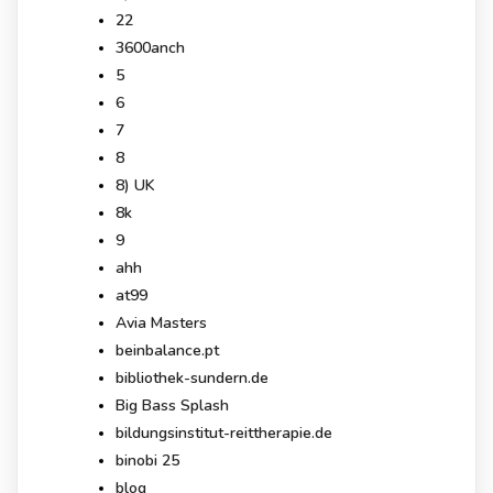
22
3600anch
5
6
7
8
8) UK
8k
9
ahh
at99
Avia Masters
beinbalance.pt
bibliothek-sundern.de
Big Bass Splash
bildungsinstitut-reittherapie.de
binobi 25
blog