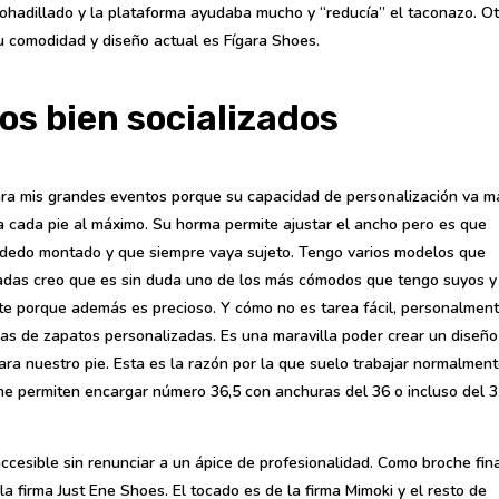
mohadillado y la plataforma ayudaba mucho y “reducía” el taconazo. Ot
u comodidad y diseño actual es Fígara Shoes.
os bien socializados
 para mis grandes eventos porque su capacidad de personalización va m
a cada pie al máximo. Su horma permite ajustar el ancho pero es que
 dedo montado y que siempre vaya sujeto. Tengo varios modelos que
zadas creo que es sin duda uno de los más cómodos que tengo suyos y
nte porque además es precioso. Y cómo no es tarea fácil, personalmen
s de zapatos personalizadas. Es una maravilla poder crear un diseño
ara nuestro pie. Esta es la razón por la que suelo trabajar normalmen
 me permiten encargar número 36,5 con anchuras del 36 o incluso del 
ccesible sin renunciar a un ápice de profesionalidad. Como broche fin
la firma Just Ene Shoes. El tocado es de la firma Mimoki y el resto de