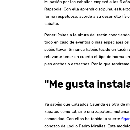
Mi pasión por los caballos empezó a los 6 año
Rapsodia. Con ella aprendí disciplina, esfuerz
forma respetuosa, acorde a su desarrollo físi
caballo.
Poner límites a la altura del tacón conociend
todo en caso de eventos o días especiales o
soléis llevar. Si nunca habéis lucido un tacó
relevante tener en cuenta el tipo de horma e
pies anchos o estrechos. Por lo que tendremos
"Me gusta instala
Ya sabéis que Calzados Calenda es otra de mi
zapatos como tal, sino una zapatería multimar
comodidad. Con ellos he tenido la suerte
figa
conozco de Lodi o Pedro Miralles. Este modelo