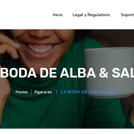
Inicio
Legal y Regulatorio.
Soport
 BODA DE ALBA & SA
Home
∣
figara.es
∣
LA BODA DE ALBA & SALVA