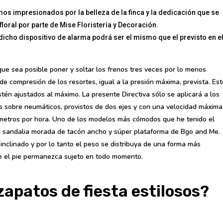
 impresionados por la belleza de la finca y la dedicación que se
loral por parte de Mise Floristería y Decoración.
icho dispositivo de alarma podrá ser el mismo que el previsto en e
que sea posible poner y soltar los frenos tres veces por lo menos
 de compresión de los resortes, igual a la presión máxima, prevista. Est
tén ajustados al máximo. La presente Directiva sólo se aplicará a los
os sobre neumáticos, provistos de dos ejes y con una velocidad máxima
ómetros por hora. Uno de los modelos más cómodos que he tenido el
a sandalia morada de tacón ancho y súper plataforma de Bgo and Me.
inclinado y por lo tanto el peso se distribuya de una forma más
ue el pie permanezca sujeto en todo momento.
apatos de fiesta estilosos?